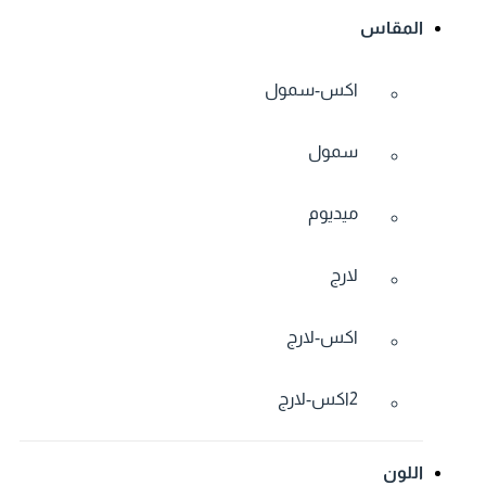
المقاس
اكس-سمول
سمول
ميديوم
لارج
اكس-لارج
2اكس-لارج
اللون