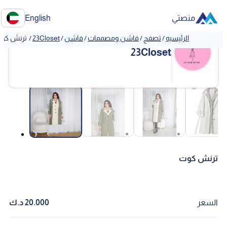
منصتي
English
الرئيسيه
/
تصفح
/
فاشن ومصممات
/
فاشن
/
23Closet
/
ترنش كو
❮
❯
23Closet
❮
❯
ترنش كوت
السعر
20.000 د.ك