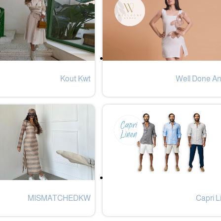
Kout Kwt
Well Done A
MISMATCHEDKW
Capri L