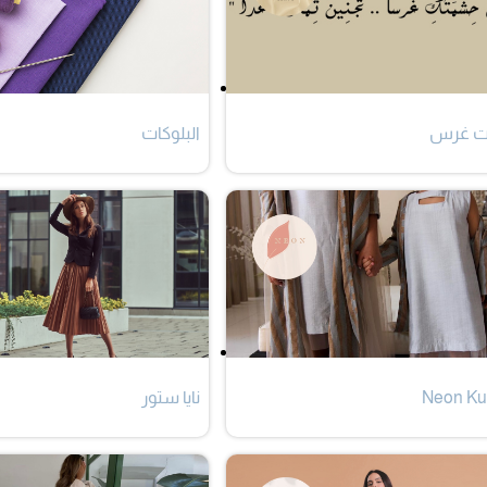
ات غرس
البلوكات
Neon Ku
نايا ستور