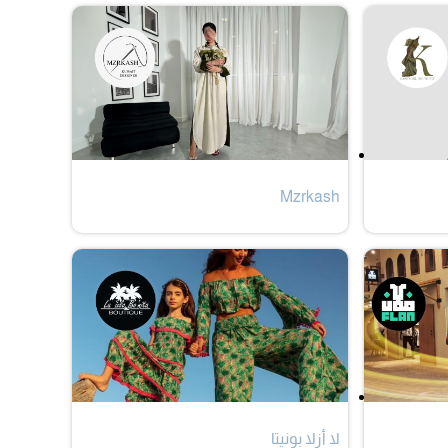
Mzrkash
لا أزلا بونيتا