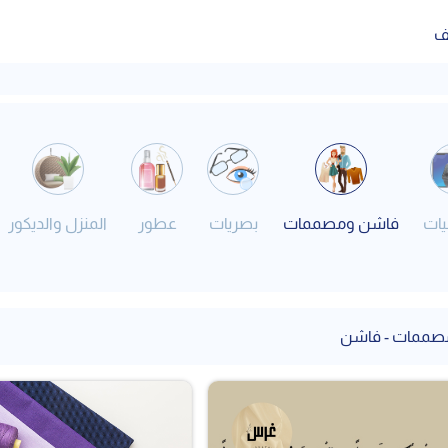
ف
يات
فاشن ومصممات
بصريات
عطور
المنزل والديكور
صممات - فاشن