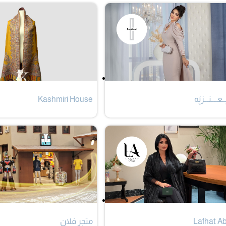
ِــعــــنـــزيَِه
Kashmiri House
Lafhat A
متجر فلان