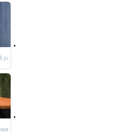
دار الَٰ
baya