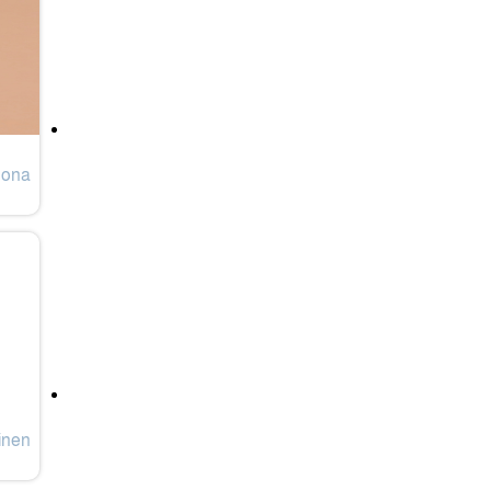
nona
inen