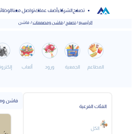
تصفح
الشركاء
أضف عملك
تواصل معنا
الوظائ
الرئيسيه
/
تصفح
/
فاشن ومصممات
/
فاشن
المطاعم
الجمعية
ورود
ألعاب
إلكترون
فاشن وم
الفئات الفرعية
الكل