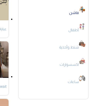
فاشن
عباي
آطفال
شنط وأحذية
اكسسوارات
ساعات
wait