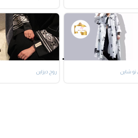
 تو شاين
روح ديزاين