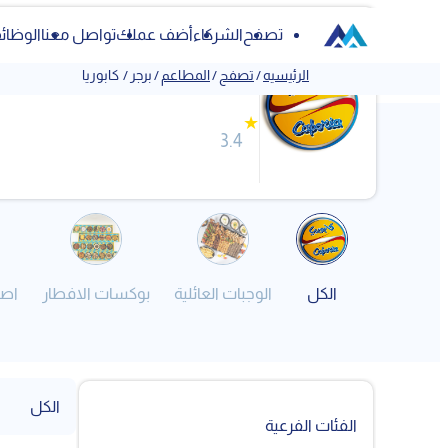
تصفح
الشركاء
أضف عملك
تواصل معنا
الوظائ
كابوريا
الرئيسيه
/
تصفح
/
المطاعم
/
برجر
/
كابوريا
★
3.4
الكل
الوجبات العائلية
بوكسات الافطار
اصن
الكل
الفئات الفرعية