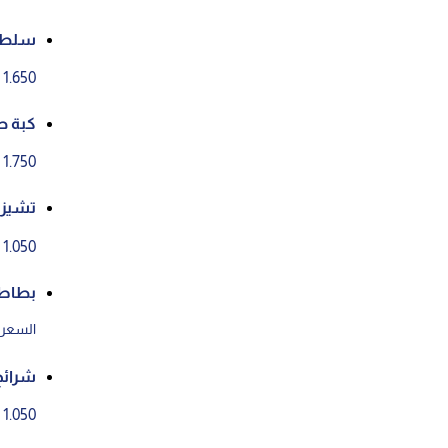
سلطة 
1.650 د.ك
كبة ص
1.750 د.ك
تشيز ب
1.050 د.ك
بطاط
السعر ع
شرائح
1.050 د.ك