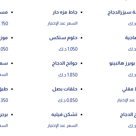
سيزرالدجاج
جاط مزه حار
مسخ
السعر عند الإختيار
1.150 د.
اجية
حلوم ستكس
موزا
1.050 د.ك
1.050 د.
وبرز هالبينو
جوانح الدجاج
سمب
السعر
1.850 د.ك
 مقلي
حلقات بصل
طبق
ند الإختيار
0.850 د.ك
1.350 د.
 الدجاج
تشكن فيليه
برجر
السعر عند الإختيار
السعر