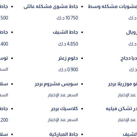
مشويات مشكله وسط
جاط مشوى مشكله عائلى
جاط 
10.750 د.ك
13.500 
ويال
جاط الشيف
جاط 
4.850 د.ك
4.400 د
يا دجاج
حلوم زعتر
توس
السعر
0.900 د.ك
و موزريلا برجر
سويس مشروم برجر
سلاي
ند الإختيار
السعر عند الإختيار
السعر
ر تشكن فيليه
كلاسيك برجر
جاط 
ند الإختيار
السعر عند الإختيار
4.200 د
الشيف
جاط المباركية
سلاي