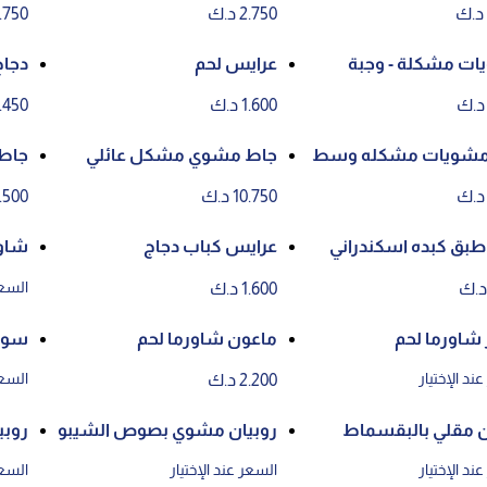
2.750 د.ك
2.750 د
ت مشكلة - وجبة
عرايس لحم
دجاج
1.600 د.ك
1.450 د.
مشويات مشكله وسط
جاط مشوي مشكل عائلي
جاط 
10.750 د.ك
13.500 
طبق كبده اسكندراني
عرايس كباب دجاج
شاور
السعر
1.600 د.ك
شاورما لحم
ماعون شاورما لحم
سوبر
ند الإختيار
السعر
2.200 د.ك
ن مقلي بالبقسماط
روبيان مشوي بصوص الشيبو
روب
تلي
ند الإختيار
السعر عند الإختيار
السعر