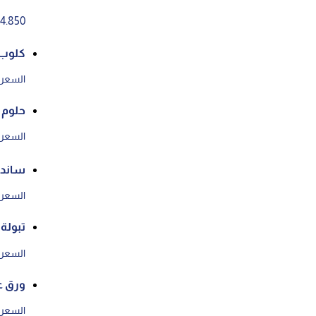
4.850 د.ك
كلوب
السعر ع
حلوم
السعر ع
ساندو
السعر ع
تبولة
السعر ع
ورق 
السعر ع