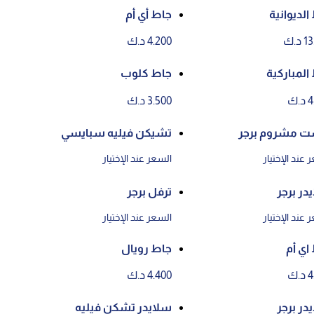
الديوانية
جاط أي أم
د.ك
4.200 د.ك
المباركية
جاط كلوب
.ك
3.500 د.ك
ت مشروم برجر
تشيكن فيليه سبايسي
 عند الإختيار
السعر عند الإختيار
در برجر
ترفل برجر
 عند الإختيار
السعر عند الإختيار
اي أم
جاط رويال
.ك
4.400 د.ك
در برجر
سلايدر تشكن فيليه