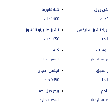
ن رول
كبة قاورما
ك
1.500 د.ك
ريلا تشيز ستيكس
تشيز هالبينو ناتشوز
ك
1.050 د.ك
وسك
كبه
 عند الإختيار
السعر عند الإختيار
 سجق
نجتس - دجاج
ك
0.950 د.ك
 لحم
برجر دبل لحم
 عند الإختيار
السعر عند الإختيار