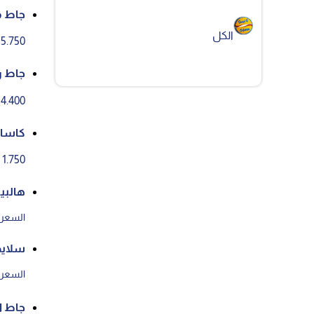
جاط 
الكل
5.750 د.ك
جاط ر
4.400 د.ك
كاساد
1.750 د.ك
هالبين
السعر ع
سلايد
السعر ع
جاط 