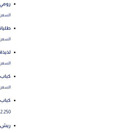
رومي
السعر ع
طليان
السعر ع
لذيذة
السعر ع
كباب 
السعر ع
كباب ا
2.250 د.ك
ريش