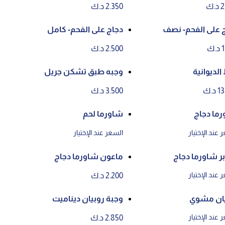
.ك
2.350 د.ك
 على الفحم- نصف
دجاج على الفحم- كامل
ك
2.500 د.ك
الديوانية
وجبه طبق تشكن جريل
د.ك
3.500 د.ك
ما دجاج
شاورما لحم
 عند الإختيار
السعر عند الإختيار
 شاورما دجاج
ماعون شاورما دجاج
 عند الإختيار
2.200 د.ك
يان مشوي
وجبة روبيان ديناميت
 عند الإختيار
2.850 د.ك