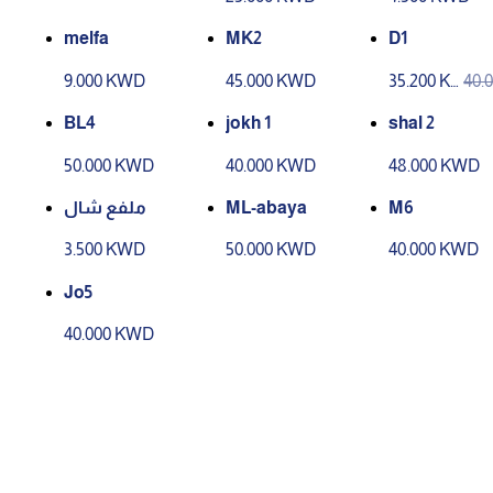
melfa
MK2
D1
9.000 KWD
45.000 KWD
35.200 K
40.
WD
WD
BL4
jokh 1
shal 2
50.000 KWD
40.000 KWD
48.000 KWD
ملفع شال
ML-abaya
M6
3.500 KWD
50.000 KWD
40.000 KWD
Jo5
40.000 KWD