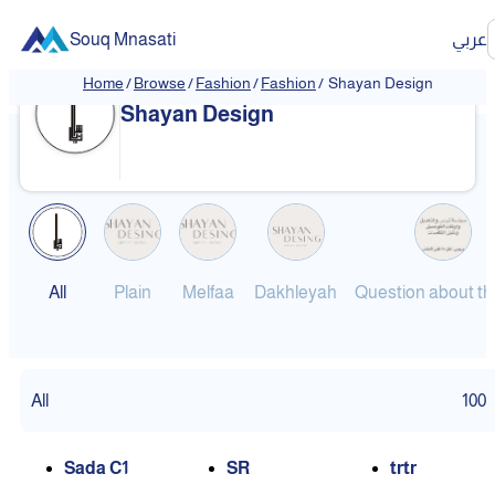
Souq Mnasati
عربي
Home
/
Browse
/
Fashion
/
Fashion
/
Shayan Design
❮
❯
Shayan Design
All
Plain
Melfaa
Dakhleyah
All
100
Sada C1
SR
trtr