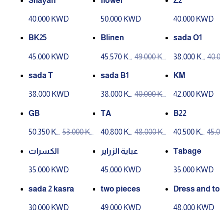
Shayan
flower
Z2
40.000 KWD
50.000 KWD
40.000 KWD
BK25
Blinen
sada O1
45.000 KWD
45.570 K
49.000 K
38.000 K
40.
WD
WD
WD
WD
sada T
sada B1
KM
38.000 KWD
38.000 K
40.000 K
42.000 KWD
WD
WD
GB
TA
B22
50.350 K
53.000 K
40.800 K
48.000 K
40.500 K
45.
WD
WD
WD
WD
WD
WD
الكسرات
عباية الزراير
Tabage
35.000 KWD
45.000 KWD
35.000 KWD
sada 2 kasra
two pieces
Dress and t
30.000 KWD
49.000 KWD
48.000 KWD