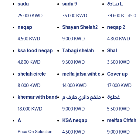
sada
sada 9
سادة L
25.000 KWD
35.000 KWD
39.600 K
45.
WD
WD
neqap
Shayan Shelah2
neqap 2
4.500 KWD
9.000 KWD
4.800 KWD
ksa food neqap
Tabagi shelah
Shal
4.800 KWD
9.500 KWD
3.500 KWD
shelah circle
melfa jafsa wiht cir
Cover up
cle end
8.000 KWD
14.000 KWD
17.000 KWD
khemar with band
ملفع دائري طرف م
غطوة
خمل
18.000 KWD
9.000 KWD
5.500 KWD
A
KSA neqap
melfaa Chfs
Price On Selection
4.500 KWD
9.000 KWD