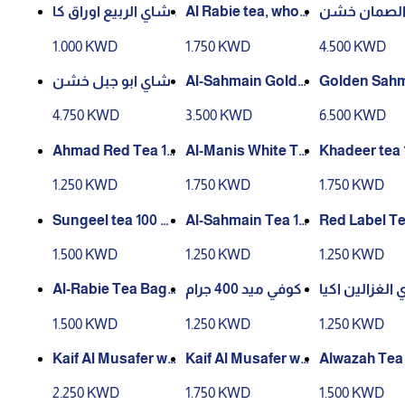
شاي الربيع اوراق كا
Al Rabie tea, whol
الصمان خشن
مله 200 جرام باكيت
e leaves, 400 gram
600 م علبه بلاس
1.000 KWD
1.750 KWD
4.500 KWD
s packet
تيك
شاي ابو جبل خشن
Al-Sahmain Golde
Golden Sahm
علبه حديد 750 جرام
n Tea 900 grams
ea 1.8kg
4.750 KWD
3.500 KWD
6.500 KWD
Ahmad Red Tea 10
Al-Manis White Te
Khadeer tea 
0 Bags
a 450g
ags
1.250 KWD
1.750 KWD
1.750 KWD
Sungeel tea 100 b
Al-Sahmain Tea 10
Red Label Te
ags
0 bags
Bags
1.500 KWD
1.250 KWD
1.250 KWD
Al-Rabie Tea Bags
كوفي ميد 400 جرام
الغزالين اكيا
100 Bags
س 100 كيس
1.500 KWD
1.250 KWD
1.250 KWD
Kaif Al Musafer wit
Kaif Al Musafer wit
Alwazah Tea 
h saffron 12 Cup
h Cardamom 12 cu
ags
2.250 KWD
1.750 KWD
1.500 KWD
p