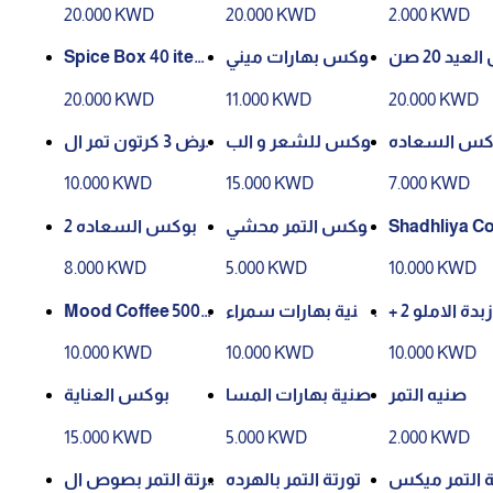
صنف
20.000 KWD
20.000 KWD
2.000 KWD
Spice Box 40 item
بوكس بهارات ميني
بوكس العيد 20 صن
s
20صنف
ف
20.000 KWD
11.000 KWD
20.000 KWD
كس السعاده
بوكس للشعر و الب
عرض 3 كرتون تمر ال
شره
خرج ربع كيلو
10.000 KWD
15.000 KWD
7.000 KWD
بوكس السعاده 2
بوكس التمر محشي
Shadhliya Co
لوز
00gm, 4 piec
8.000 KWD
5.000 KWD
10.000 KWD
Mood Coffee 500g
صنية بهارات سمراء
عرض زبدة الاملو 2 +
m Offer 4 pieces
اليمن 15 صنف
1 مجاني
10.000 KWD
10.000 KWD
10.000 KWD
صنيه التمر
صنية بهارات المسا
بوكس العناية
فر 12 صنف
15.000 KWD
5.000 KWD
2.000 KWD
ة التمر ميكس
تورتة التمر بالهرده
تورتة التمر بصوص ال