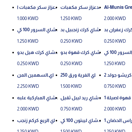
دعزاز سكر مكعبات ا
دعزاز سكر مكعبات
Al-Munis Gr
بيض500 جرام
بني 500 جرام
ea 400g Plas
1.000 KWD
1.250 KWD
2.000 KWD
x
شاي كرك زعفران بد
شاي كرك زنجبيل بد
شاي السرور 100 كي
ون سكر الخير
ون سكر الخير
س الاحمر
1.250 KWD
0.250 KWD
0.250 KWD
شاي السرور 100 كي
شاي كرك قهوة بدو
شاي كرك هيل بدو
س الاحمر
ن سكر الخير
ن سكر الخير
0.250 KWD
0.250 KWD
1.250 KWD
شاي كريشو جولد 2
شاي الفرية ورق 250
شاي السهمين المن
25 جرام
جرام
يس ورق علبه بلا
2.250 KWD
1.500 KWD
0.750 KWD
ستيك 425 جرام
خلطة قهوة اصيلة 1
شاي ريد ليبل ثقيل
شاي المباركية علبه
2 ظرف
توليفة مثالية 200 جر
حديد300 جرام
2.000 KWD
0.750 KWD
2.000 KWD
ام
شاي راس الحضان 1
شاي ليبتون 100 كي
شاي الريع كركم زنجب
00 كيس
س
يل 10 اظرف
1.250 KWD
1.500 KWD
1.250 KWD