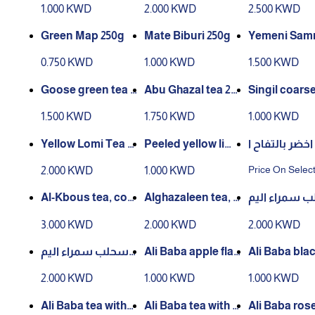
1.000 KWD
2.000 KWD
2.500 KWD
Green Map 250g
Mate Biburi 250g
Yemeni Samr
ak Tea Mix
0.750 KWD
1.000 KWD
1.500 KWD
Goose green tea 1
Abu Ghazal tea 20
Singil coarse
00 bags
0 grams
00 grams
1.500 KWD
1.750 KWD
1.000 KWD
Yellow Lomi Tea Sl
Peeled yellow lime
شاي اخضر بالتفاح ا
iced ​​100g
100g
سليم للتنحيف
Price On Selec
2.000 KWD
1.000 KWD
هيماني
Al-Kbous tea, coa
Alghazaleen tea, h
 سمراء اليم
rse, 400 grams, iro
alf a kilo of coarse
ن 500 جرام بالدارس
3.000 KWD
2.000 KWD
2.000 KWD
n box
tea
ين
سحلب سمراء اليم
Ali Baba apple flav
Ali Baba bla
ن 500 جرام فانيلا
ored tea 200 gram
y flavored te
2.000 KWD
1.000 KWD
1.000 KWD
s
grams
Ali Baba tea with
Ali Baba tea with p
Ali Baba rose