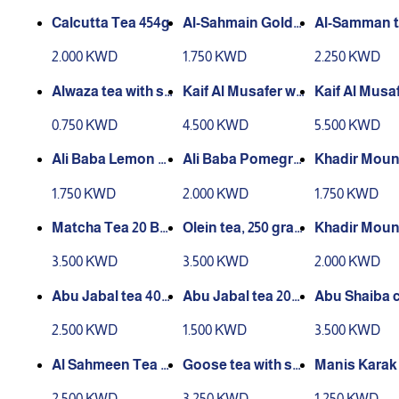
Calcutta Tea 454g
Al-Sahmain Golde
Al-Samman te
n Tea 450 grams
on box, 200
2.000 KWD
1.750 KWD
2.250 KWD
Alwaza tea with sa
Kaif Al Musafer wit
Kaif Al Musaf
ffron
h Cardamom 10 Dl
h saffron 10 
0.750 KWD
4.500 KWD
5.500 KWD
al
Ali Baba Lemon T
Ali Baba Pomegra
Khadir Moun
ea 250g
nate Tea 250g
Tea 100 Bag
1.750 KWD
2.000 KWD
1.750 KWD
Matcha Tea 20 Ba
Olein tea, 250 gra
Khadir Moun
gs
ms of iron
Tea 200g Iro
3.500 KWD
3.500 KWD
2.000 KWD
Abu Jabal tea 400
Abu Jabal tea 200
Abu Shaiba 
grams
grams
e goose tea 
2.500 KWD
1.500 KWD
3.500 KWD
ams
Al Sahmeen Tea 2
Goose tea with saf
Manis Karak
90g Blue Iron Box
fron 250 grams
with Cardam
2.500 KWD
3.250 KWD
1.250 KWD