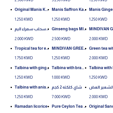
ugar Free, 1
Original Manis Kar
Manis Saffron Kar
Manis Ginge
ak Tea Without Su
ak Tea Without Su
ak Tea Witho
1.250 KWD
1.250 KWD
1.250 KWD
gar 10 Bags
gar 10 Bags
gar 10 Bags
سحلب سمراء اليم
Ginseng bags MI
MINDIVAN G
ن 500 جرام بالموز
NDIVAN
o Herbal Tea
2.000 KWD
2.500 KWD
2.000 KWD
Tropical tea for en
MINDIVAN GREE
Green tea wi
ergy, vitality and fi
N TEA
noa teaMIN
1.750 KWD
1.250 KWD
2.000 KWD
tnessMINDIVAN
Talbina with ginge
Talbina with bran
Talbina with
r and cinnamon 20
200 grams
seed 200 gr
1.250 KWD
1.000 KWD
1.250 KWD
0 grams
Talbina with anise
شاي كلكته 2 كجم
 الشعير العض
and caraway 200 g
ويه 170 حرام
1.250 KWD
7.000 KWD
2.000 KWD
rams
Ramadan licorice
Pure Ceylon Tea 4
Original San
00g Iron Tin
ea 400g Iron