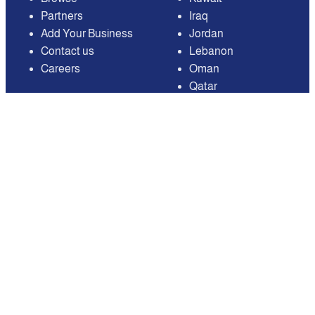
Partners
Iraq
Add Your Business
Jordan
Contact us
Lebanon
Careers
Oman
Qatar
Saudi Arabia
United Arab Emirates
United States of
America
Available on
Contact
Email:
care@mnasati.com