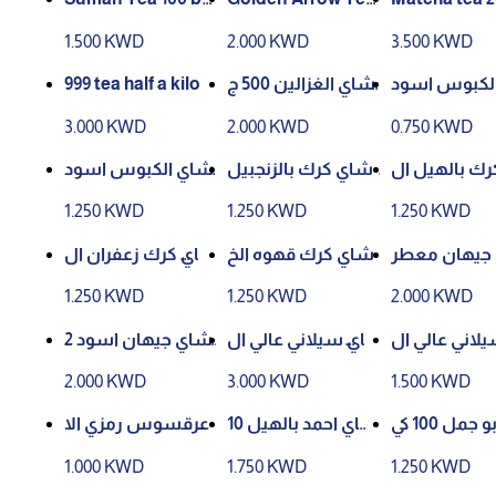
ck tea bags
450 grams
hets
1.500 KWD
2.000 KWD
3.500 KWD
999 tea half a kilo
شاي الغزالين 500 ج
لكبوس اسود
ناعم 227 جرام
رام
3.000 KWD
2.000 KWD
0.750 KWD
ك بالهيل ال
شاي كرك بالزنجبيل
شاي الكبوس اسود
خير 12ظرف
الخير 12ظرف
ناعم 454 جرام
1.250 KWD
1.250 KWD
1.250 KWD
جيهان معطر
شاي كرك قهوه الخ
شاي كرك زعفران ال
200 جرام
ير 12ظرف بدون سك
خير 12ظرف بدون س
1.250 KWD
1.250 KWD
2.000 KWD
ر
كر
لاني عالي ال
شاي سيلاني عالي ال
شاي جيهان اسود 2
السرور خشن
جودة السرور خشن
00 جرام
2.000 KWD
3.000 KWD
1.500 KWD
ممتاز 500جرام
ممتاز 1كجم
شاي ابو جمل 100 كي
شاي احمد بالهيل 10
عرقسوس رمزي الا
س
0 كيس
صيل
1.000 KWD
1.750 KWD
1.250 KWD