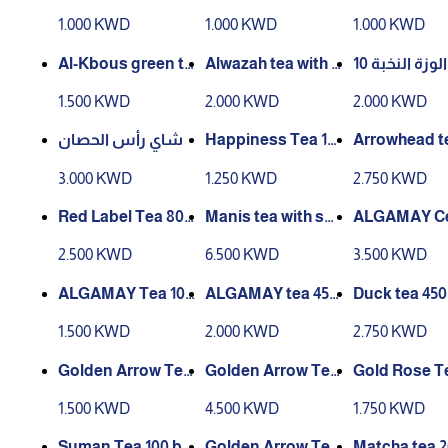
mint and lemon fla
omegranate flavo
ored tea 200
1.000 KWD
1.000 KWD
1.000 KWD
vor 200 grams
r 200 grams
s
Al-Kbous green te
Alwazah tea with c
شاي الوزة النخبة 10
a 100 bags
ardamom 100 bag
0 كيس
1.500 KWD
2.000 KWD
2.000 KWD
s
شاي رأس الحصان
Happiness Tea 10
Arrowhead te
0 sachets
ves 450 gra
3.000 KWD
1.250 KWD
2.750 KWD
Red Label Tea 800
Manis tea with sp
ALGAMAY C
grams
ecial blend 1800 gr
Tea 900g
2.500 KWD
6.500 KWD
3.500 KWD
ams
ALGAMAY Tea 100
ALGAMAY tea 450
Duck tea 45
Bags
grams coarse
s
1.500 KWD
2.000 KWD
2.750 KWD
Golden Arrow Tea
Golden Arrow Tea
Gold Rose T
100 sachets
1kg bag
0 grams coa
1.500 KWD
4.500 KWD
1.750 KWD
g
Suman Tea 100 bla
Golden Arrow Tea
Matcha tea 2