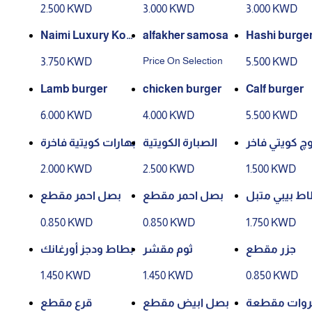
2.500 KWD
3.000 KWD
3.000 KWD
Naimi Luxury Koft
alfakher samosa
Hashi burge
a 1/2 kilo
Price On Selection
3.750 KWD
5.500 KWD
Lamb burger
chicken burger
Calf burger
6.000 KWD
4.000 KWD
5.500 KWD
چ كويتي فاخر
الصبارة الكويتية
بهارات كويتية فاخرة
2.000 KWD
2.500 KWD
1.500 KWD
ط بيبي متبل
بصل احمر مقطع
بصل احمر مقطع
0.850 KWD
0.850 KWD
1.750 KWD
جزر مقطع
ثوم مقشر
بطاط ودجز أورغانك
1.450 KWD
1.450 KWD
0.850 KWD
وات مقطعة
بصل ابيض مقطع
قرع مقطع