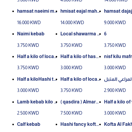
hamsat naeimi ma
⁠hmisat eajal mahal
hamsat dajaj
haliyun tazaj ( qas
iyun tazaj ( qasdir
wm almuraei 
16.000 KWD
14.000 KWD
9.000 KWD
dira )
a )
( qasdira )
Naimi kebab
Local shawarma n
6
aimi
3.750 KWD
3.750 KWD
3.750 KWD
Half a kilo of local
Half a kilo of hashi
nisf kilu maf
Naimi ribs
kebab
ashi
3.750 KWD
3.000 KWD
3.000 KWD
Half a kiloHashi tik
Half a kilo of local
اعي المتبل
ka
Naimi arayes
3.000 KWD
3.750 KWD
2.900 KWD
Lamb kebab kilo H
( qasdira ) Almarai
Half a kilo of
alf a kilo
chicken special se
ebab
2.500 KWD
7.500 KWD
3.000 KWD
asoning
Calf kebab
Hashi fancy kofta
Kofta Al Fak
1/2 kilo
al 1/2 kilo