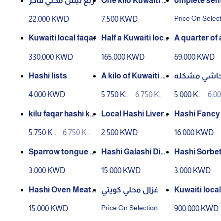
ربع تيس محلي فاخر
One kilo Kuwaiti g
omplete sen
oat
Price On Selec
22.000 KWD
7.500 KWD
Kuwaiti local faqar
Half a Kuwaiti loca
A quarter of
l faqar
aiti hashi faq
330.000 KWD
165.000 KWD
69.000 KWD
Hashi lists
A kilo of Kuwaiti si
حاشي مشكله
de hashi
محلي 1 كيلو
4.000 KWD
5.750 KW
6.750 KW
5.000 KW
6.0
D
D
D
D
kilu faqar hashi ku
Local Hashi Liver
Hashi Fancy 
ayti
(Maalaq)
e
5.750 KW
6.750 KW
2.500 KWD
16.000 KWD
D
D
Sparrow tongue is
Hashi Galashi Dis
Hashi Sorbet
half a kilo
h
es half a kilo
3.000 KWD
15.000 KWD
3.000 KWD
Hashi Oven Meat
غزال محلي كويتي
Kuwaiti local
Tray
Price On Selection
15.000 KWD
900.000 KWD