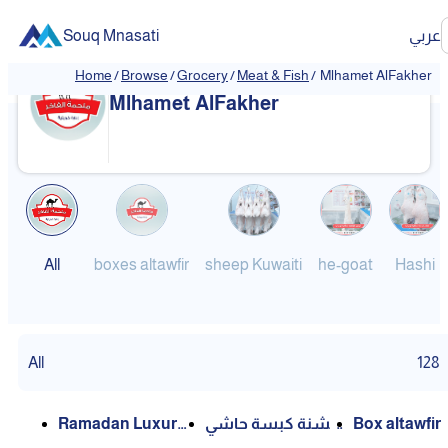
Souq Mnasati
عربي
Home
/
Browse
/
Grocery
/
Meat & Fish
/
Mlhamet AlFakher
❮
❯
Mlhamet AlFakher
All
boxes altawfir
sheep Kuwaiti
he-goat
Hashi
All
128
Ramadan Luxury
كشنة كبسة حاشي
Box altawfir