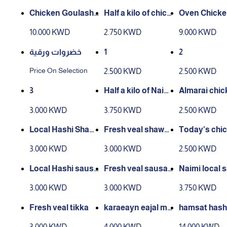
Chicken Goulash
Half a kilo of chick
Oven Chicke
Dish
en soup
y
10.000 KWD
2.750 KWD
9.000 KWD
خضروات ورقية
1
2
Price On Selection
2.500 KWD
2.500 KWD
3
Half a kilo of Naimi
Almarai chic
tikka
hawarma to
3.000 KWD
3.750 KWD
2.500 KWD
Local Hashi Shaw
Fresh veal shawar
Today's chic
arma
ma
ausage Almar
3.000 KWD
3.000 KWD
2.500 KWD
ausage)
Local Hashi sausa
Fresh veal sausag
Naimi local 
ge (sausage
e (sausage)
ge (sausage
3.000 KWD
3.000 KWD
3.750 KWD
Fresh veal tikka
karaeayn eajal ma
hamsat hashi
haliyun bitilu
j ( qasdira )
3.000 KWD
4.000 KWD
14.000 KWD