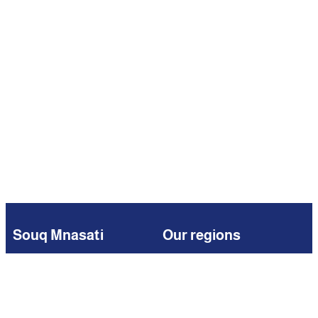
Souq Mnasati
Our regions
Browse
Kuwait
Partners
Iraq
Add Your Business
Jordan