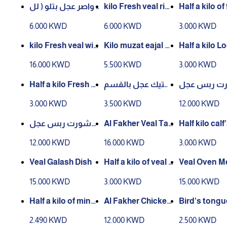
خواصر عجل بتلو ( لل
kilo Fresh veal ris
Half a kilo of
هريس ) كيلو
otto
veal
6.000 KWD
6.000 KWD
3.000 KWD
kilo Fresh veal wic
Kilo muzat eajal bi
Half a kilo L
k
tlu tazij
al steak
16.000 KWD
5.500 KWD
3.000 KWD
Half a kilo Fresh m
ستيك عجل بالقسم
ت ربس عجل
inced veal
اط : نصف كيلو
سادة
3.000 KWD
3.500 KWD
12.000 KWD
شورت ربس عجل
Al Fakher Veal Taji
Half kilo calf
سادة
ne
gue
12.000 KWD
16.000 KWD
3.000 KWD
Veal Galash Dish
Half a kilo of veal s
Veal Oven Me
oup
ay
15.000 KWD
3.000 KWD
15.000 KWD
Half a kilo of minc
Al Fakher Chicken
Bird's tongu
ed chicken today,
Tajine
ken half kilo
2.490 KWD
12.000 KWD
2.500 KWD
Almarai