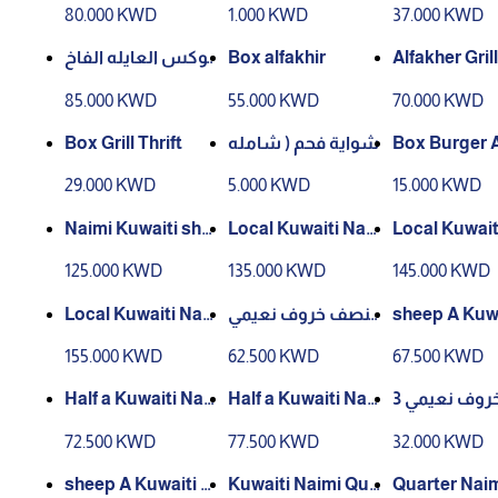
Box
باشا ( تتبيله )
80.000 KWD
1.000 KWD
37.000 KWD
بوكس العايله الفاخ
Box alfakhir
Alfakher Gril
ر
85.000 KWD
55.000 KWD
70.000 KWD
Box Grill Thrift
شواية فحم ( شامله
Box Burger Alfakh
)
er
29.000 KWD
5.000 KWD
15.000 KWD
Naimi Kuwaiti she
Local Kuwaiti Nai
Local Kuwait
ep, 3 months
mi sheep, 4 month
mi sheep, 5 
125.000 KWD
135.000 KWD
145.000 KWD
s
s
Local Kuwaiti Nai
نصف خروف نعيمي
sheep A Kuwaiti H
mi sheep, 6 month
3 شهور
alf 4 months
155.000 KWD
62.500 KWD
67.500 KWD
s
Half a Kuwaiti Nai
Half a Kuwaiti Nai
ربع خروف نعيمي 3
mi lamb 5 months
mi lamb 6 months
شهور
72.500 KWD
77.500 KWD
32.000 KWD
sheep A Kuwaiti q
Kuwaiti Naimi Qua
Quarter Nai