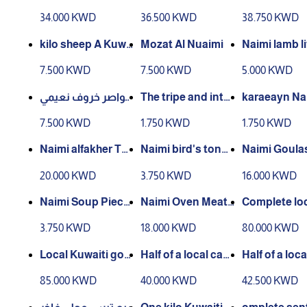
uarter 4 months
rter sheep 5 mont
waiti sheep 
34.000 KWD
36.500 KWD
38.750 KWD
hs
ths
kilo sheep A Kuwa
Mozat Al Nuaimi
Naimi lamb li
iti
ingles)
7.500 KWD
7.500 KWD
5.000 KWD
خواصر خروف نعيمي
The tripe and inte
karaeayn Naimi’s
( للهريس )
stines of Naimi’s s
sheep
7.500 KWD
1.750 KWD
1.750 KWD
heep
Naimi alfakher Taji
Naimi bird's tong
Naimi Goula
ne
ue half a kilo
h
20.000 KWD
3.750 KWD
16.000 KWD
Naimi Soup Piece
Naimi Oven Meat
Complete lo
s half a kilo
Tray
waiti goat, 3
3.750 KWD
18.000 KWD
80.000 KWD
hs old
Local Kuwaiti goa
Half of a local cas
Half of a loca
t, 4 months old
ual goat 3 months
ual goat 4 m
85.000 KWD
40.000 KWD
42.500 KWD