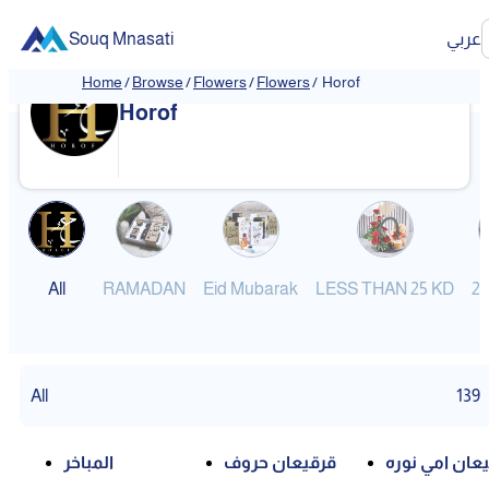
Souq Mnasati
عربي
Home
/
Browse
/
Flowers
/
Flowers
/
Horof
❮
❯
Horof
All
RAMADAN
Eid Mubarak
LESS THAN 25 KD
25
All
139
عان امي نوره
قرقيعان حروف
المباخر