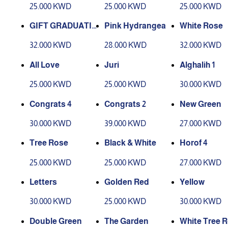
25.000 KWD
25.000 KWD
25.000 KWD
GIFT GRADUATIO
Pink Hydrangea
White Rose
N 15
32.000 KWD
28.000 KWD
32.000 KWD
All Love
Juri
Alghalih 1
25.000 KWD
25.000 KWD
30.000 KWD
Congrats 4
Congrats 2
New Green
30.000 KWD
39.000 KWD
27.000 KWD
Tree Rose
Black & White
Horof 4
25.000 KWD
25.000 KWD
27.000 KWD
Letters
Golden Red
Yellow
30.000 KWD
25.000 KWD
30.000 KWD
Double Green
The Garden
White Tree R