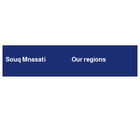
Souq Mnasati
Our regions
Browse
Kuwait
Partners
Iraq
Add Your Business
Jordan
Contact us
Lebanon
Careers
Oman
Qatar
Saudi Arabia
United Arab Emirates