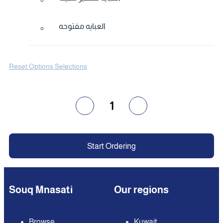
العبايه مفتوحه
Reset Options Selections
1
Start Ordering
Souq Mnasati
Our regions
Browse
Kuwait