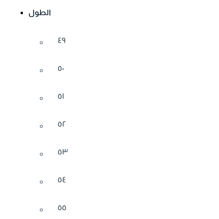
الطول
٤٩
٥٠
٥١
٥٢
٥٣
٥٤
٥٥