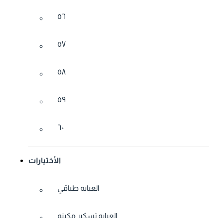
٥٦
٥٧
٥٨
٥٩
٦٠
الأختيارات
العبايه طباقي
العبايه تسكير مكينه