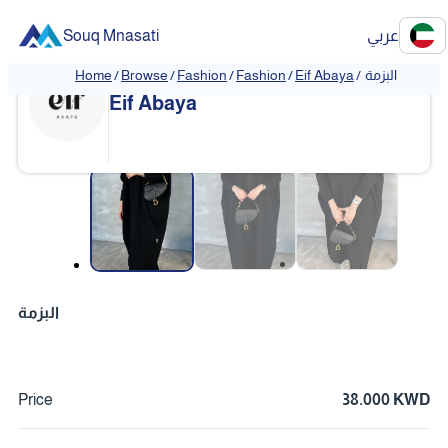
Souq Mnasati
عربي
Home
/
Browse
/
Fashion
/
Fashion
/
Eif Abaya
/
البزمة
Eif Abaya
❮
❯
البزمة
Price
38.000 KWD