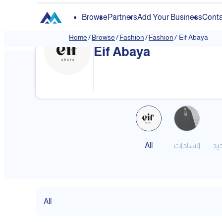
Browse
Partners
Add Your Business
Conta
Home
/
Browse
/
Fashion
/
Fashion
/
Eif Abaya
Eif Abaya
All
السادات
يد
All