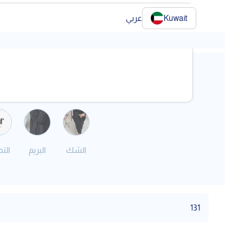
عربي
Kuwait
الشك
البريم
الت
131