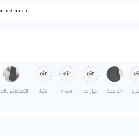
ct us
Careers
الكولكشن الجد
الشتا
blazer
بليزرات
الداخلية
طريز