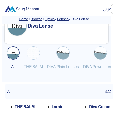
Souq Mnasati
عربي
Home
/
Browse
/
Optics
/
Lenses
/
Diva Lense
Diva Lense
All
THE BALM
DIVA Plain Lenses
DIVA Power Len
All
322
THE BALM
Lamir
Diva Cream