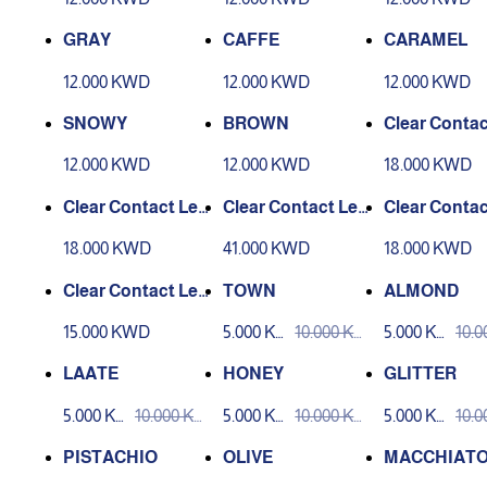
GRAY
CAFFE
CARAMEL
12.000 KWD
12.000 KWD
12.000 KWD
SNOWY
BROWN
Clear Contac
ses 1-Day A
12.000 KWD
12.000 KWD
18.000 KWD
OASYS 30 P
Clear Contact Len
Clear Contact Len
Clear Contac
ses 1-Day Acuvue
ses Acuvue Oasy
ses 1-Day A
18.000 KWD
41.000 KWD
18.000 KWD
Moist 30 Pack
s® 1-Day 90 Pack
Define® Vivi
Clear Contact Len
TOWN
ALMOND
ses Acuvue ® Acu
15.000 KWD
5.000 KW
10.000 KW
5.000 KW
10.
vue2
D
D
D
D
LAATE
HONEY
GLITTER
5.000 KW
10.000 KW
5.000 KW
10.000 KW
5.000 KW
10.
D
D
D
D
D
D
PISTACHIO
OLIVE
MACCHIAT