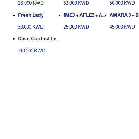
28.000 KWD
33.000 KWD
30.000 KWD
Fresh Lady
IME3 + AFLE2 + A
AMARA 3 + 
MARA1
3 + IME 4
30.000 KWD
25.000 KWD
45.000 KWD
Clear Contact Len
ses Acuvue Oasy
210.000 KWD
s® 1-Day 90 Pack
x 6 pcs