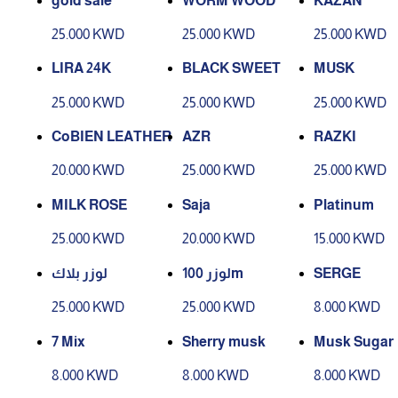
gold sale
WORM WOOD
KAZAN
25.000 KWD
25.000 KWD
25.000 KWD
LIRA 24K
BLACK SWEET
MUSK
25.000 KWD
25.000 KWD
25.000 KWD
CoBIEN LEATHER
AZR
RAZKI
20.000 KWD
25.000 KWD
25.000 KWD
MILK ROSE
Saja
Platinum
25.000 KWD
20.000 KWD
15.000 KWD
لوزر بلاك
لوزر 100m
SERGE
25.000 KWD
25.000 KWD
8.000 KWD
7 Mix
Sherry musk
Musk Sugar
8.000 KWD
8.000 KWD
8.000 KWD