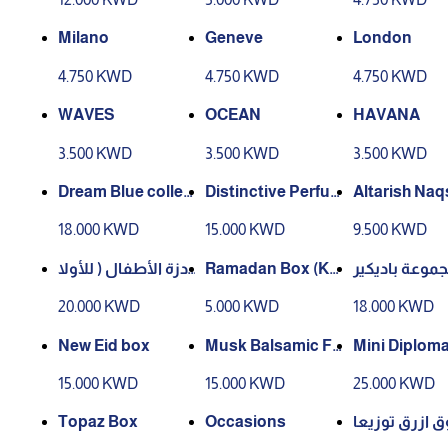
Milano
Geneve
London
4.750 KWD
4.750 KWD
4.750 KWD
WAVES
OCEAN
HAVANA
3.500 KWD
3.500 KWD
3.500 KWD
Dream Blue collec
Distinctive Perfu
Altarish Naq
tion
mes
18.000 KWD
15.000 KWD
9.500 KWD
دزة الأطفال ( للأولا
Ramadan Box (Ka
موعة باديكير
د )
aba)
20.000 KWD
5.000 KWD
18.000 KWD
New Eid box
Musk Balsamic Fr
Mini Diploma
agranced Box
und
15.000 KWD
15.000 KWD
25.000 KWD
Topaz Box
Occasions
 ازرق توزيعا
ت