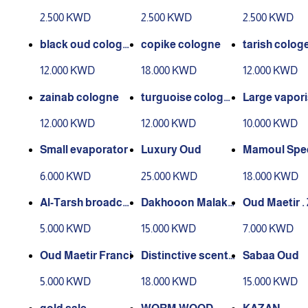
طفال)
ل)
فال)
2.500 KWD
2.500 KWD
2.500 KWD
black oud cologn
copike cologne
tarish colog
e
12.000 KWD
18.000 KWD
12.000 KWD
zainab cologne
turguoise cologn
Large vapori
e
12.000 KWD
12.000 KWD
10.000 KWD
Small evaporator
Luxury Oud
Mamoul Spec
ack (Special 
6.000 KWD
25.000 KWD
18.000 KWD
n)
Al-Tarsh broadca
Dakhooon Malaki
Oud Maetir . 
ster
for Home
5.000 KWD
15.000 KWD
7.000 KWD
Oud Maetir Franci
Distinctive scente
Sabaa Oud
d oud
5.000 KWD
18.000 KWD
15.000 KWD