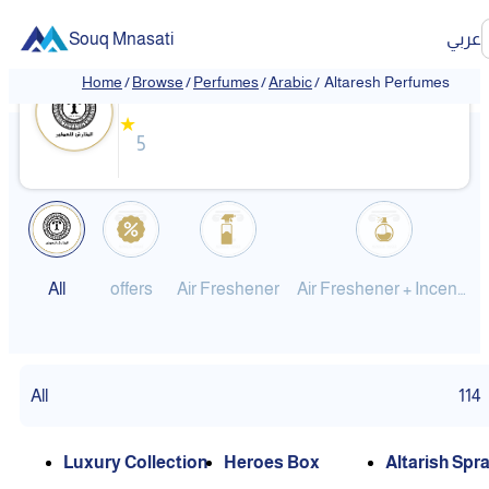
Souq Mnasati
عربي
Altaresh Perfumes
Home
/
Browse
/
Perfumes
/
Arabic
/
Altaresh Perfumes
❮
❯
★
5
All
offers
Air Freshener
Air Freshener + Incense + Cologne + Floor Freshene
All
114
Luxury Collection
Heroes Box
Altarish Spr