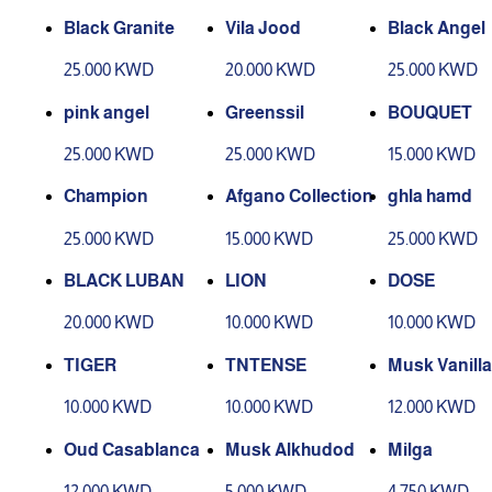
Black Granite
Vila Jood
Black Angel
25.000 KWD
20.000 KWD
25.000 KWD
pink angel
Greenssil
BOUQUET
25.000 KWD
25.000 KWD
15.000 KWD
Champion
Afgano Collection
ghla hamd
25.000 KWD
15.000 KWD
25.000 KWD
BLACK LUBAN
LION
DOSE
20.000 KWD
10.000 KWD
10.000 KWD
TIGER
TNTENSE
Musk Vanilla
10.000 KWD
10.000 KWD
12.000 KWD
Oud Casablanca
Musk Alkhudod
Milga
12.000 KWD
5.000 KWD
4.750 KWD