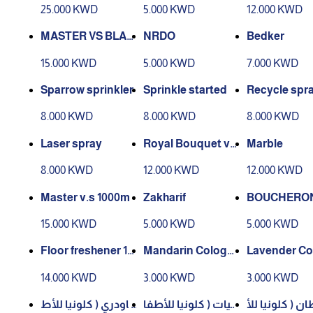
25.000 KWD
5.000 KWD
12.000 KWD
MASTER VS BLAC
NRDO
Bedker
K
15.000 KWD
5.000 KWD
7.000 KWD
Sparrow sprinkler
Sprinkle started
Recycle spr
8.000 KWD
8.000 KWD
8.000 KWD
Laser spray
Royal Bouquet vi
Marble
p
8.000 KWD
12.000 KWD
12.000 KWD
Master v.s 1000m
Zakharif
BOUCHERO
15.000 KWD
5.000 KWD
5.000 KWD
Floor freshener 12
Mandarin Cologn
Lavender Co
x1
e
e
14.000 KWD
3.000 KWD
3.000 KWD
سلطان ( كلونيا للأ
أبيات ( كلونيا للأطفا
باودري ( كلونيا للأط