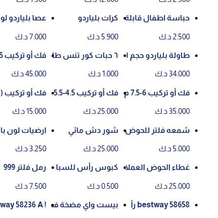
سم
حباسة اطفال قابلة
كرات بلياردو
عصا بلياردو لون احم
للنفخ مقاس ١١٧ س
ر او اسود
2.500 د.ك
5.900 د.ك
7.000 د.ك
م * ١١٧ سم * ١٧٧ س
م
طاولة بلياردو حجم ١
٦ حبات كور تنس طا
فك أو تركيب 9.5 متر
٨٢*٩٦.٥*٧٨ سم
وله St60120
34.000 د.ك
1.000 د.ك
45.000 د.ك
فك أو تركيب 6-7.5 م
فك أو تركيب 4.5-5.5
فك أو تركيب (باقي ا
تر
متر
لمقاسات الصغيرة)
35.000 د.ك
25.000 د.ك
15.000 د.ك
شمعه فلتر للحوض
شور دش مائي
ارضيات لون باركيه ا
لخشبي
5.000 د.ك
25.000 د.ك
3.250 د.ك
غطاء الحوض العملا
كبوس رأس للسبا
رمل فلتر 999
ق الكبير ٩ متر ونص
حه
25.000 د.ك
0.500 د.ك
7.500 د.ك
الطول
bestway 58658 رأ
بيست واي مضخة ف
! Bestway 58236 A
س فرشاة حمام مع
لتر رمل
bove Ground Filte