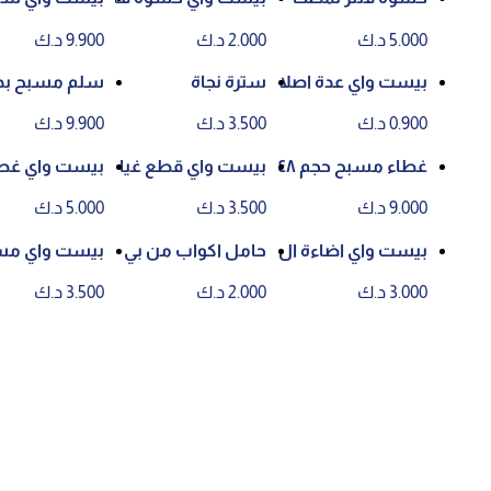
ت بيست واي
لتر حجم ٣.١ *٣.٥ ان
ظيف مسبح مع الع
5.000 د.ك
2.000 د.ك
9.900 د.ك
ش لمضخات بيست
صاية حجم ٤٤.٥ سم
واي
* ١٦.٥ سم
بيست واي عدة اصلا
سترة نجاة
سلم مسبح بدرجتي
ح للمنتجات القابلة ل
ن حجم ٨٤ سم
0.900 د.ك
3.500 د.ك
9.900 د.ك
لنفخ
غطاء مسبح حجم ٤٨
بيست واي قطع غيا
بيست واي غطاء لل
٨ سم *٤٨٨ سم * ١٢
ر وصلة هوز لفلتر الر
مسبح حجم ٢.٨٢ م *
9.000 د.ك
3.500 د.ك
5.000 د.ك
٢ سم
مل
١.٩٦ م * ٨٤ سم
بيست واي اضاءة ال
حامل اكواب من بي
بيست واي مسند رأ
اي دي ٧ الوان
ست واي عدد ٢ كو
س للمسبح والجاكو
3.000 د.ك
2.000 د.ك
3.500 د.ك
ب + صينية
زي ضد الماء حبتين