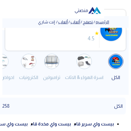
منصتي
ish
إنت شاري
الرئيسيه
/
تصفح
/
ألعاب
/
ألعاب
/
إنت شاري
❮
★
4.5
لكل
اسرة الهواء & الاثاث
ترامبولين
الكترونيات
احواض سباحة
كل
258
بيست واي سرير قاب
بيست واي مخدة قاب
بيست واي سرير قاب