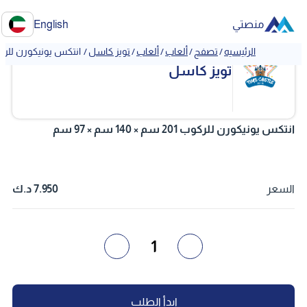
منصتي
English
الرئيسيه
/
تصفح
/
ألعاب
/
ألعاب
/
تويز كاسل
/
انتكس يونيكورن للركوب 201 سم × 140 سم 
تويز كاسل
انتكس يونيكورن للركوب 201 سم × 140 سم × 97 سم
السعر
7.950 د.ك
1
إبدأ الطلب