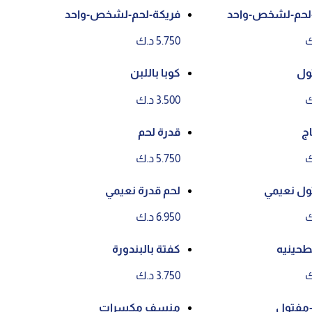
لحم-لشخص-واحد
فريكة-لحم-لشخص-واحد
5.750 د.ك
ول
كوبا باللبن
3.500 د.ك
ج
قدرة لحم
5.750 د.ك
ول نعيمي
لحم قدرة نعيمي
6.950 د.ك
طحينيه
كفتة بالبندورة
3.750 د.ك
مفتول
منسف مكسرات