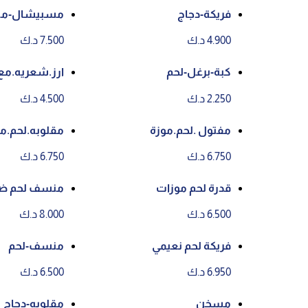
فريكة-دجاج
مسبيشال-منس
زه مع جميد كر
4.900 د.ك
7.500 د.ك
كبة-برغل-لحم
ارز.شعريه.مع
2.250 د.ك
4.500 د.ك
مفتول .لحم.موزة
مقلوبه.لحم.م
6.750 د.ك
6.750 د.ك
قدرة لحم موزات
منسف لحم ضأن
بوح في الكوي
6.500 د.ك
8.000 د.ك
فريكة لحم نعيمي
منسف-لحم
6.950 د.ك
6.500 د.ك
مسخن
مقلوبه-دجاج