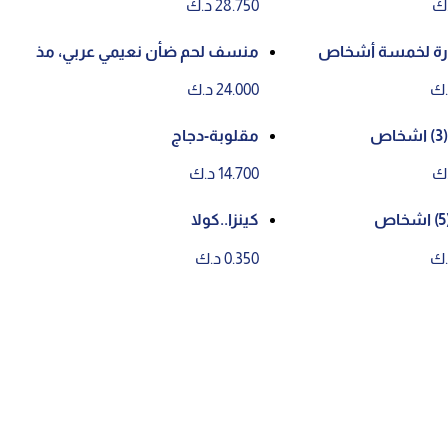
28.750 د.ك
رة لخمسة أشخاص
منسف لحم ضأن نعيمي عربي، مذ
بوح في الكويت لثلاثة أشخاص
24.000 د.ك
ص
مقلوبة-دجاج
14.700 د.ك
كينزا..كولا
0.350 د.ك