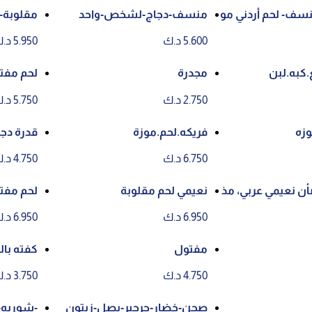
ف- لحم أردني مو
منسف-دجاج-لشخص-واحد
مقلوبة-
كي
5.600 د.ك
5.950 د.ك
.كبه.لبن
مجدرة
لحم مفت
2.750 د.ك
5.750 د.ك
وزه
فريكه.لحم.موزة
قدرة دجا
6.750 د.ك
4.750 د.ك
 نعيمي عربي، مذ
نعيمي لحم مقلوبة
لحم مفت
ت لشخص واحد
6.950 د.ك
6.950 د.ك
مفتول
كفته بال
4.750 د.ك
3.750 د.ك
صحن-خضار-جرجير-بصل-زيتون
-شوربه-