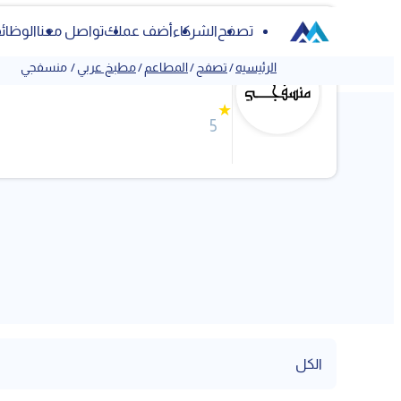
تصفح
الشركاء
أضف عملك
تواصل معنا
الوظائ
منسفجي
الرئيسيه
/
تصفح
/
المطاعم
/
مطبخ عربي
/
منسفجي
★
5
الكل