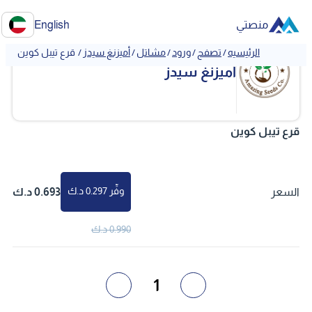
منصتي
English
الرئيسيه
/
تصفح
/
ورود
/
مشاتل
/
أميزنغ سيدز
/
قرع تيبل كوين
أميزنغ سيدز
قرع تيبل كوين
وفِّر 0.297 د.ك
السعر
0.693 د.ك
0.990 د.ك
1