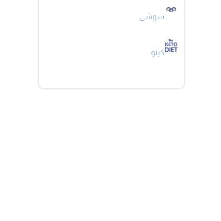
سوشي
كيتو