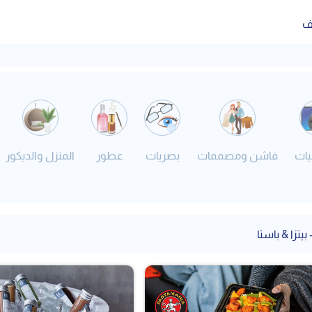
ف
يات
فاشن ومصممات
بصريات
عطور
المنزل والديكور
بيتزا & باستا