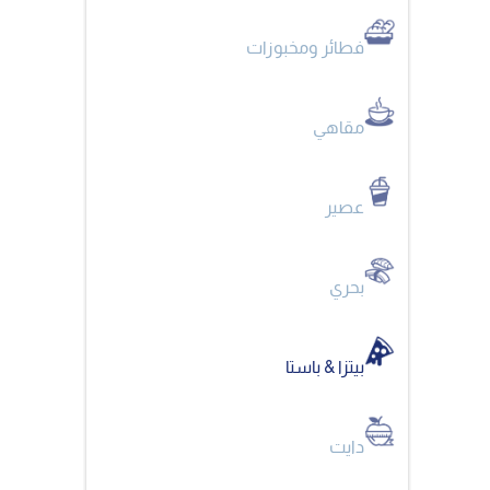
فطائر ومخبوزات
مقاهي
عصير
بحري
بيتزا & باستا
دايت