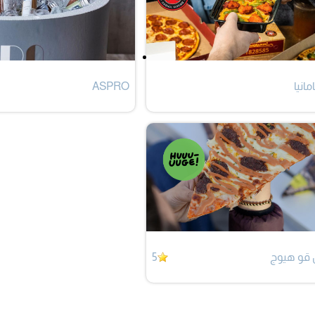
مانيا
ASPRO
قو هيوج
5