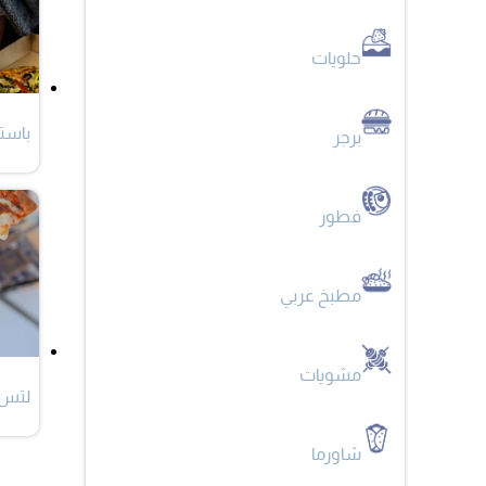
حلويات
باستا
برجر
فطور
مطبخ عربي
مشويات
لتس 
شاورما