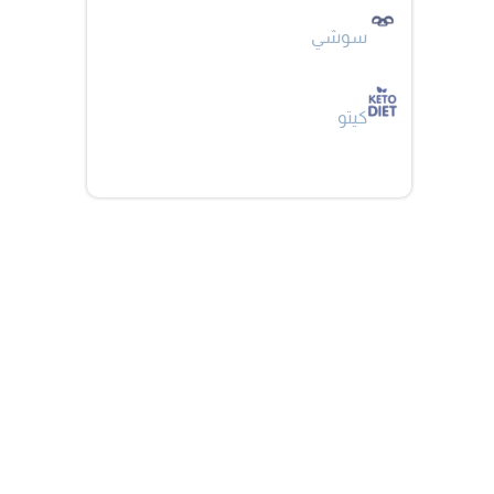
سوشي
كيتو