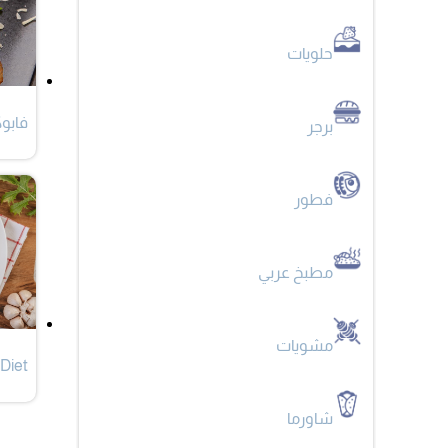
حلويات
فابو
برجر
فطور
مطبخ عربي
مشويات
Diet
شاورما