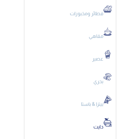
فطائر ومخبوزات
مقاهي
عصير
بحري
بيتزا & باستا
دايت