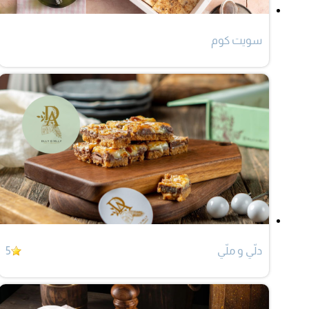
سويت كوم
دلّي و ملّي
5