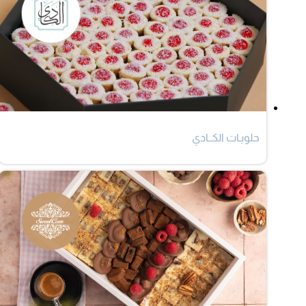
حلويـات الكــادي