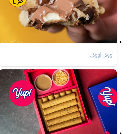
أووكي أووكي