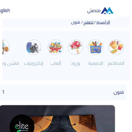
منصتي
English
الرئيسيه
/
تصفح
/
فنون
المطاعم
الجمعية
ورود
ألعاب
إلكترونيات
فاشن ومصم
فنون
1