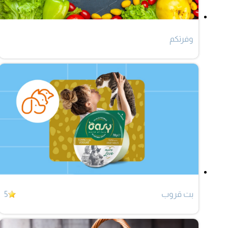
وفرتكم
بت قروب
5