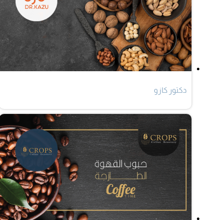
دكتور كازو